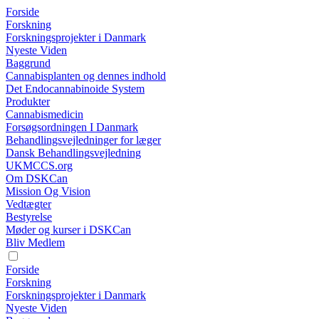
Forside
Forskning
Forskningsprojekter i Danmark
Nyeste Viden
Baggrund
Cannabisplanten og dennes indhold
Det Endocannabinoide System
Produkter
Cannabismedicin
Forsøgsordningen I Danmark
Behandlingsvejledninger for læger
Dansk Behandlingsvejledning
UKMCCS.org
Om DSKCan
Mission Og Vision
Vedtægter
Bestyrelse
Møder og kurser i DSKCan
Bliv Medlem
Forside
Forskning
Forskningsprojekter i Danmark
Nyeste Viden