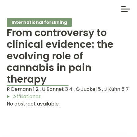
International forskning
From controversy to
clinical evidence: the
evolving role of
cannabis in pain
therapy
R Demann 1 2 , U Bonnet 3 4 , G Juckel 5 , J Kuhn 6 7
Affiliationer
No abstract available.